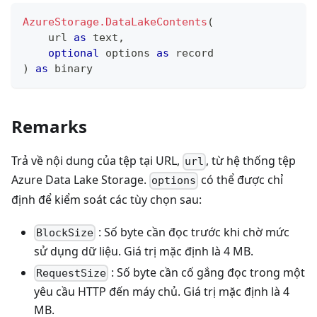
AzureStorage.DataLakeContents
(
    url 
as
text
,
optional
 options 
as
record
)
as
binary
Remarks
Trả về nội dung của tệp tại URL,
, từ hệ thống tệp
url
Azure Data Lake Storage.
có thể được chỉ
options
định để kiểm soát các tùy chọn sau:
: Số byte cần đọc trước khi chờ mức
BlockSize
sử dụng dữ liệu. Giá trị mặc định là 4 MB.
: Số byte cần cố gắng đọc trong một
RequestSize
yêu cầu HTTP đến máy chủ. Giá trị mặc định là 4
MB.