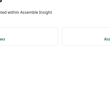
ated within Assemble Insight
ews
As