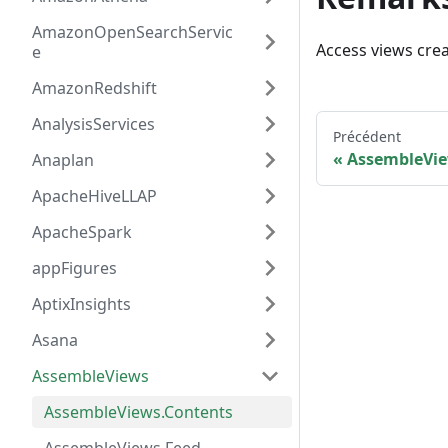
AmazonOpenSearchServic
Access views cre
e
AmazonRedshift
AnalysisServices
Précédent
AssembleVi
Anaplan
ApacheHiveLLAP
ApacheSpark
appFigures
AptixInsights
Asana
AssembleViews
AssembleViews.Contents