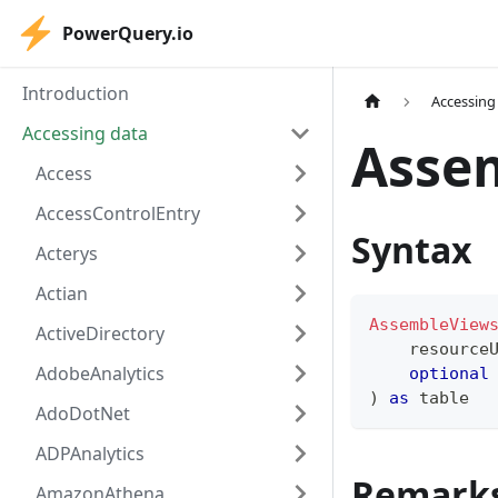
PowerQuery.io
Introduction
Accessing
Accessing data
Asse
Access
AccessControlEntry
Syntax
Acterys
Actian
AssembleView
ActiveDirectory
    resource
AdobeAnalytics
optional
)
as
table
AdoDotNet
ADPAnalytics
Remark
AmazonAthena