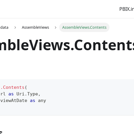
PBIX.i
 data
AssembleViews
AssembleViews.Contents
mbleViews.Content
s.Contents
(
Url 
as
 Uri.Type
,
 viewAtDate 
as
any
s