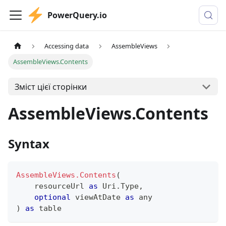
PowerQuery.io
Accessing data
AssembleViews
AssembleViews.Contents
Зміст цієї сторінки
AssembleViews.Contents
Syntax
AssembleViews.Contents
(
    resourceUrl 
as
 Uri.Type
,
optional
 viewAtDate 
as
any
)
as
table