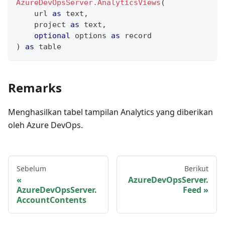
AzureDevOpsServer.AnalyticsViews
(
    url 
as
text
,
    project 
as
text
,
optional
 options 
as
record
)
as
table
Remarks
Menghasilkan tabel tampilan Analytics yang diberikan
oleh Azure DevOps.
Sebelum
Berikut
AzureDevOpsServer.
AzureDevOpsServer.
Feed
AccountContents