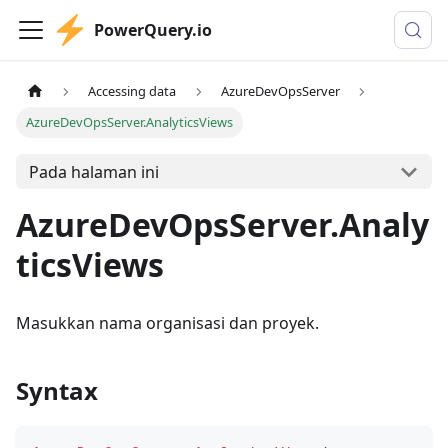
PowerQuery.io
Accessing data
AzureDevOpsServer
AzureDevOpsServer.AnalyticsViews
Pada halaman ini
AzureDevOpsServer.Analy
ticsViews
Masukkan nama organisasi dan proyek.
Syntax