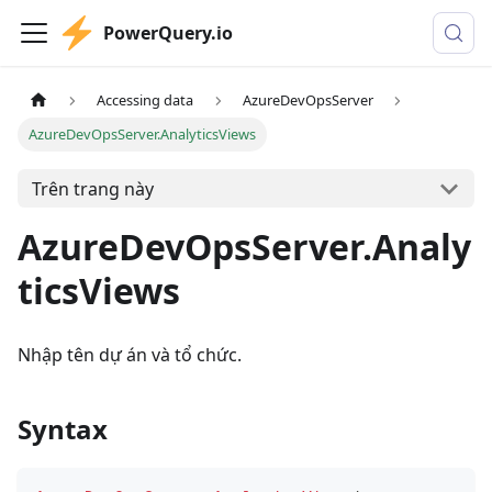
PowerQuery.io
Accessing data
AzureDevOpsServer
AzureDevOpsServer.AnalyticsViews
Trên trang này
AzureDevOpsServer.Analy
ticsViews
Nhập tên dự án và tổ chức.
Syntax