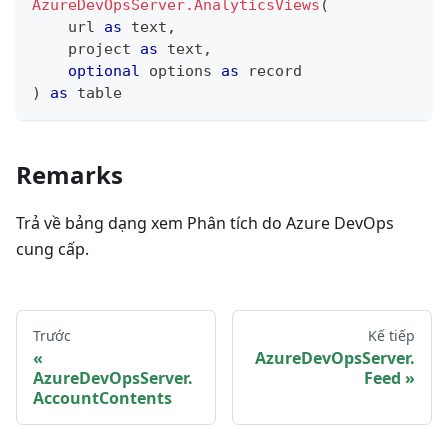
AzureDevOpsServer.AnalyticsViews
(
    url 
as
text
,
    project 
as
text
,
optional
 options 
as
record
)
as
table
Remarks
Trả về bảng dạng xem Phân tích do Azure DevOps
cung cấp.
Trước
Kế tiếp
AzureDevOpsServer.
AzureDevOpsServer.
Feed
AccountContents