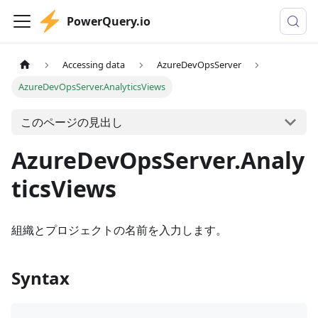
PowerQuery.io
Accessing data
AzureDevOpsServer
AzureDevOpsServer.AnalyticsViews
このページの見出し
AzureDevOpsServer.Analy
ticsViews
組織とプロジェクトの名前を入力します。
Syntax