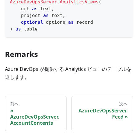
AzureDevOpsServer.AnalyticsViews
(
    url 
as
text
,
    project 
as
text
,
optional
 options 
as
record
)
as
table
Remarks
Azure DevOps が提供する Analytics ビューのテーブルを
返します。
前へ
次へ
AzureDevOpsServer.
AzureDevOpsServer.
Feed
AccountContents