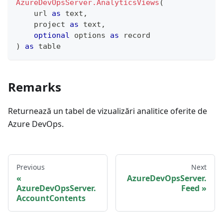
AzureDevOpsServer.AnalyticsViews
(
    url 
as
text
,
    project 
as
text
,
optional
 options 
as
record
)
as
table
Remarks
Returnează un tabel de vizualizări analitice oferite de
Azure DevOps.
Previous
Next
AzureDevOpsServer.
AzureDevOpsServer.
Feed
AccountContents