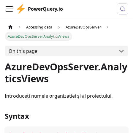
PowerQuery.io
Accessing data
AzureDevOpsServer
AzureDevOpsServer.AnalyticsViews
On this page
AzureDevOpsServer.Analy
ticsViews
Introduceți numele organizației și al proiectului.
Syntax