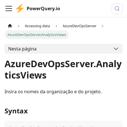
PowerQuery.io
Accessing data
AzureDevOpsServer
AzureDevOpsServer.AnalyticsViews
Nesta página
AzureDevOpsServer.Analy
ticsViews
Insira os nomes da organização e do projeto.
Syntax