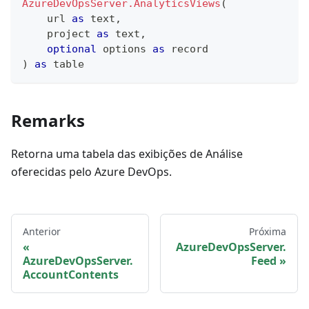
AzureDevOpsServer.AnalyticsViews
(
    url 
as
text
,
    project 
as
text
,
optional
 options 
as
record
)
as
table
Remarks
Retorna uma tabela das exibições de Análise
oferecidas pelo Azure DevOps.
Anterior
Próxima
AzureDevOpsServer.
AzureDevOpsServer.
Feed
AccountContents