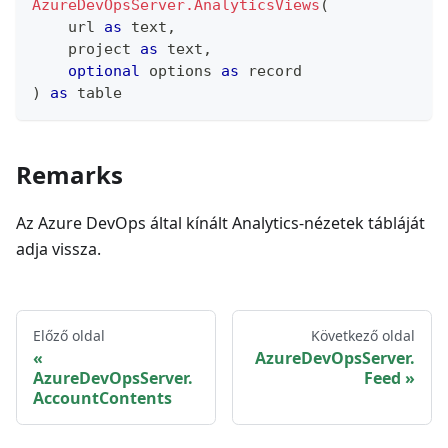
AzureDevOpsServer.AnalyticsViews
(
    url 
as
text
,
    project 
as
text
,
optional
 options 
as
record
)
as
table
Remarks
Az Azure DevOps által kínált Analytics-nézetek tábláját
adja vissza.
Előző oldal
Következő oldal
AzureDevOpsServer.
AzureDevOpsServer.
Feed
AccountContents