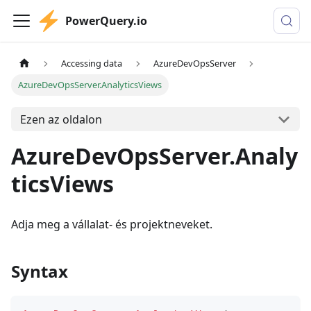
PowerQuery.io
Accessing data
AzureDevOpsServer
AzureDevOpsServer.AnalyticsViews
Ezen az oldalon
AzureDevOpsServer.Analy
ticsViews
Adja meg a vállalat- és projektneveket.
Syntax