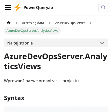
PowerQuery.io
Accessing data
AzureDevOpsServer
AzureDevOpsServer.AnalyticsViews
Na tej stronie
AzureDevOpsServer.Analy
ticsViews
Wprowadź nazwę organizacji i projektu.
Syntax