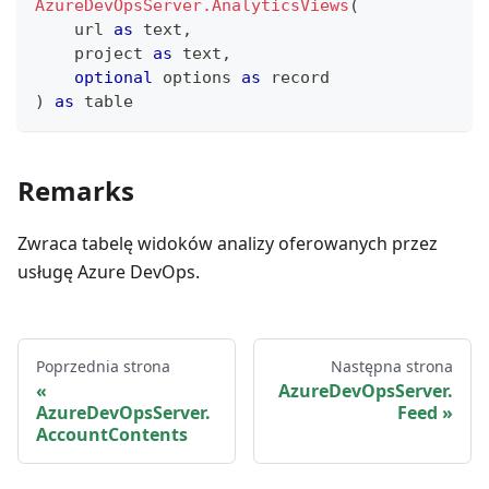
AzureDevOpsServer.AnalyticsViews
(
    url 
as
text
,
    project 
as
text
,
optional
 options 
as
record
)
as
table
Remarks
Zwraca tabelę widoków analizy oferowanych przez
usługę Azure DevOps.
Poprzednia strona
Następna strona
AzureDevOpsServer.
AzureDevOpsServer.
Feed
AccountContents