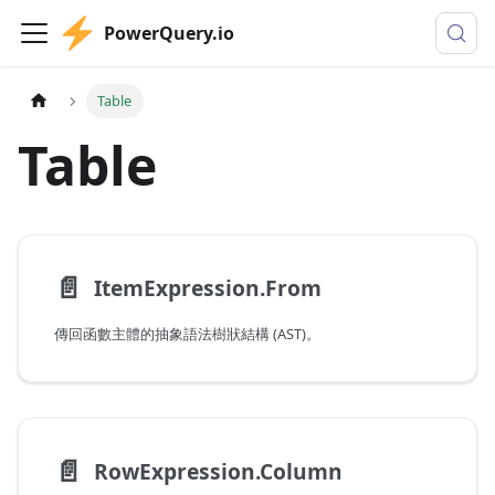
PowerQuery.io
Table
Table
📄️
ItemExpression.From
傳回函數主體的抽象語法樹狀結構 (AST)。
📄️
RowExpression.Column