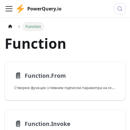
PowerQuery.io
Function
Function
📄️
Function.From
Створює функцію з певним підписом параметра на основі функції, яка приймає один аргумент-список.
📄️
Function.Invoke