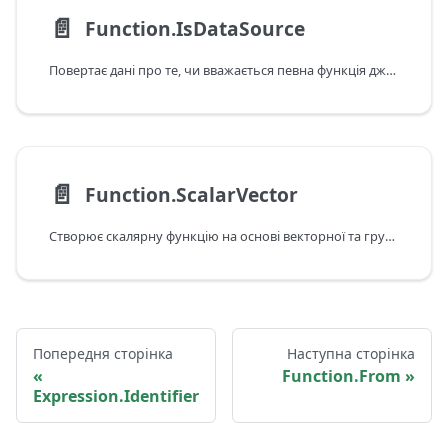
📄️
Function.IsDataSource
Повертає дані про те, чи вважається певна функція джерелом даних.
📄️
Function.ScalarVector
Створює скалярну функцію на основі векторної та групує кілька операцій викликів.
Попередня сторінка
Наступна сторінка
Function.From
Expression.Identifier