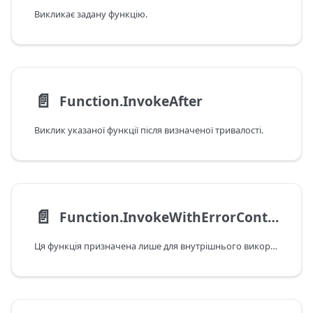
Викликає задану функцію.
📄️
Function.InvokeAfter
Виклик указаної функції після визначеної тривалості.
📄️
Function.InvokeWithErrorContext
Ця функція призначена лише для внутрішнього використання.