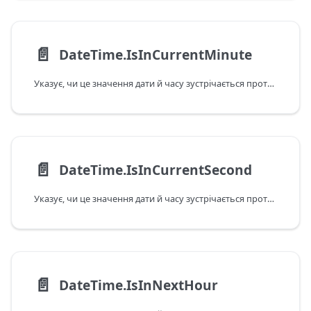
📄️
DateTime.IsInCurrentMinute
Указує, чи це значення дати й часу зустрічається протягом поточної хвилини відповідно до поточних дати й часу в системі.
📄️
DateTime.IsInCurrentSecond
Указує, чи це значення дати й часу зустрічається протягом поточної секунди відповідно до поточних дати й часу в системі.
📄️
DateTime.IsInNextHour