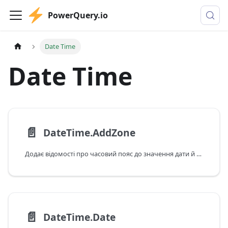
PowerQuery.io
Date Time
Date Time
📄️
DateTime.AddZone
Додає відомості про часовий пояс до значення дати й часу.
📄️
DateTime.Date