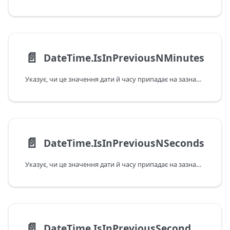
📄️
DateTime.IsInPreviousNMinutes
Указує, чи це значення дати й часу припадає на зазначений у хвилинах попередній інтервал відповідно до поточних дати та часу в системі. Зверніть увагу: якщо передане значення припадає на поточну хвилину, ця функція повертає відповідь False.
📄️
DateTime.IsInPreviousNSeconds
Указує, чи це значення дати й часу припадає на зазначений у секундах попередній інтервал відповідно до поточних дати та часу в системі. Зверніть увагу: якщо передане значення припадає на поточну секунду, ця функція повертає відповідь False.
📄️
DateTime.IsInPreviousSecond