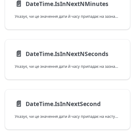
📄️
DateTime.IsInNextNMinutes
Указує, чи це значення дати й часу припадає на зазначений у хвилинах наступний інтервал відповідно до поточних дати та часу в системі. Зверніть увагу: якщо передане значення припадає на поточну хвилину, ця функція повертає відповідь False.
📄️
DateTime.IsInNextNSeconds
Указує, чи це значення дати й часу припадає на зазначений у секундах наступний інтервал відповідно до поточних дати та часу в системі. Зверніть увагу: якщо передане значення припадає на поточну секунду, ця функція повертає відповідь False.
📄️
DateTime.IsInNextSecond
Указує, чи це значення дати й часу припадає на наступну секунду відповідно до поточних дати та часу в системі. Зверніть увагу: якщо передане значення припадає на поточну секунду, ця функція повертає відповідь False.