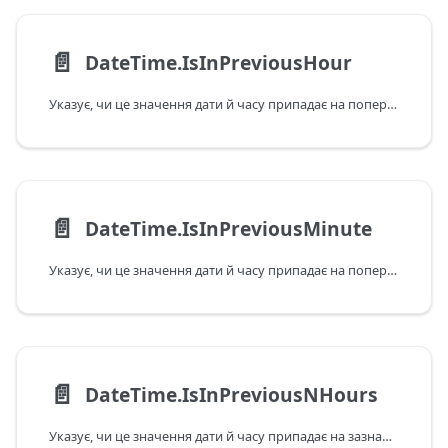
📄️
DateTime.IsInPreviousHour
Указує, чи це значення дати й часу припадає на попередню годину відповідно до поточних дати та часу в системі. Зверніть увагу: якщо передане значення припадає на поточну годину, ця функція повертає відповідь False.
📄️
DateTime.IsInPreviousMinute
Указує, чи це значення дати й часу припадає на попередню хвилину відповідно до поточних дати та часу в системі. Зверніть увагу: якщо передане значення припадає на поточну хвилину, ця функція повертає відповідь False.
📄️
DateTime.IsInPreviousNHours
Указує, чи це значення дати й часу припадає на зазначений у годинах попередній інтервал відповідно до поточних дати та часу в системі. Зверніть увагу: якщо передане значення припадає на поточну годину, ця функція повертає відповідь False.