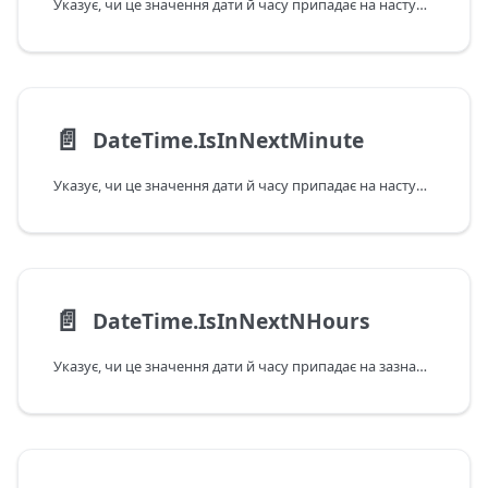
Указує, чи це значення дати й часу припадає на наступну годину відповідно до поточних дати та часу в системі. Зверніть увагу: якщо передане значення припадає на поточну годину, ця функція повертає відповідь False.
📄️
DateTime.IsInNextMinute
Указує, чи це значення дати й часу припадає на наступну хвилину відповідно до поточних дати та часу в системі. Зверніть увагу: якщо передане значення припадає на поточну хвилину, ця функція повертає відповідь False.
📄️
DateTime.IsInNextNHours
Указує, чи це значення дати й часу припадає на зазначений у годинах наступний інтервал відповідно до поточних дати та часу в системі. Зверніть увагу: якщо передане значення припадає на поточну годину, ця функція повертає відповідь False.