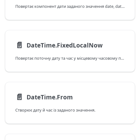
Повертає компонент дати заданого значення date, datetime або datetimezone.
📄️
DateTime.FixedLocalNow
Повертає поточну дату та час у місцевому часовому поясі. Це значення – фіксоване, і воно не зміниться після наступних викликів.
📄️
DateTime.From
Створює дату й час із заданого значення.