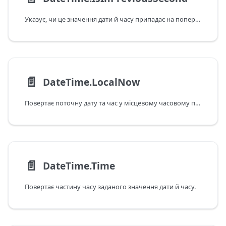
Указує, чи це значення дати й часу припадає на попередню секунду відповідно до поточних дати та часу в системі. Зверніть увагу: якщо передане значення припадає на поточну секунду, ця функція повертає відповідь False.
📄️
DateTime.LocalNow
Повертає поточну дату та час у місцевому часовому поясі.
📄️
DateTime.Time
Повертає частину часу заданого значення дати й часу.