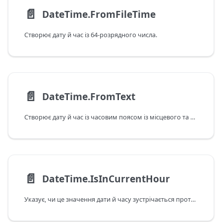
📄️
DateTime.FromFileTime
Створює дату й час із 64-розрядного числа.
📄️
DateTime.FromText
Створює дату й час із часовим поясом із місцевого та всесвітнього форматів дати й часу.
📄️
DateTime.IsInCurrentHour
Указує, чи це значення дати й часу зустрічається протягом поточної години відповідно до поточних дати й часу в системі.