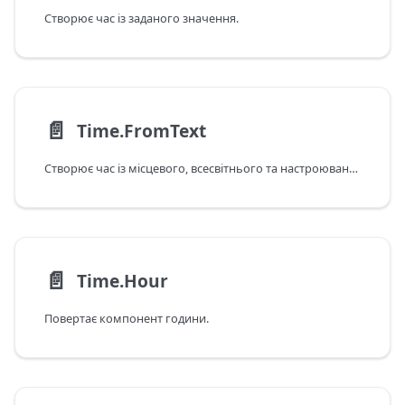
Створює час із заданого значення.
📄️
Time.FromText
Створює час із місцевого, всесвітнього та настроюваного форматів часу.
📄️
Time.Hour
Повертає компонент години.