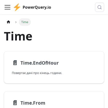
PowerQuery.io
Time
Time
📄️
Time.EndOfHour
Повертає дані про кінець години.
📄️
Time.From