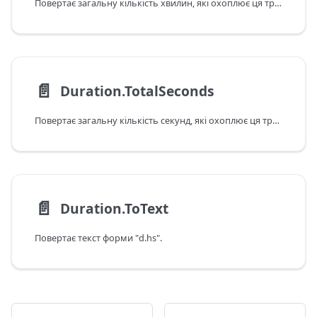
Повертає загальну кількість хвилин, які охоплює ця тривалість.
📄️
Duration.TotalSeconds
Повертає загальну кількість секунд, які охоплює ця тривалість.
📄️
Duration.ToText
Повертає текст форми "d.hs".