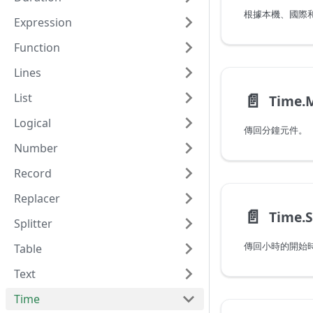
根據本機、國際
Expression
Function
Lines
📄️
List
Time.
Logical
傳回分鐘元件。
Number
Record
Replacer
📄️
Time.
Splitter
傳回小時的開始
Table
Text
Time