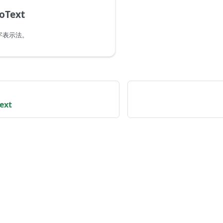
oText
字表示法。
ext
provided as is. Information is based on Microsoft's docume