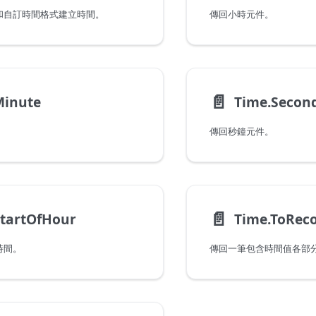
和自訂時間格式建立時間。
傳回小時元件。
📄️
Minute
Time.Secon
傳回秒鐘元件。
📄️
StartOfHour
Time.ToRec
時間。
傳回一筆包含時間值各部