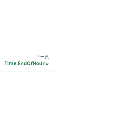
下一頁
Time.EndOfHour
ntation and belongs to Microsoft Corp.