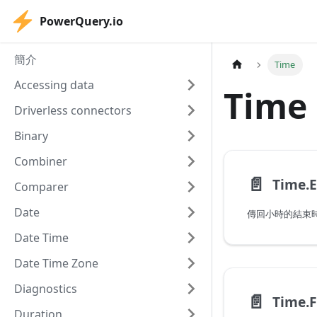
PowerQuery.io
簡介
Time
Accessing data
Time
Driverless connectors
Binary
Combiner
📄️
Time.
Comparer
Date
傳回小時的結束
Date Time
Date Time Zone
Diagnostics
📄️
Time.
Duration