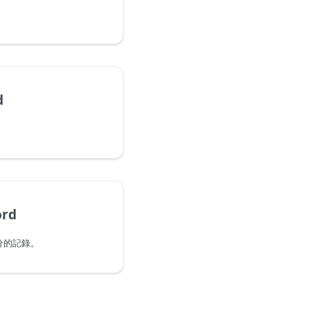
d
ord
分的記錄。