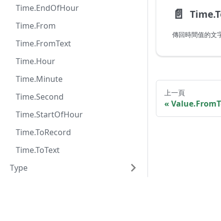
Time.EndOfHour
📄️
Time.T
Time.From
傳回時間值的文
Time.FromText
Time.Hour
Time.Minute
上一頁
Time.Second
Value.FromT
Time.StartOfHour
Time.ToRecord
Time.ToText
Type
Uri
© 2026 PowerQuery.io. All content is 
Value