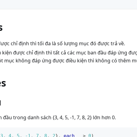
s
ợc chỉ định thì tối đa là số lượng mục đó được trả về.
 kiện được chỉ định thì tất cả các mục ban đầu đáp ứng đư
một mục không đáp ứng được điều kiện thì không có thêm m
es
1
n đầu trong danh sách {3, 4, 5, -1, 7, 8, 2} lớn hơn 0.
{
3
,
4
,
5
,
-1
,
7
,
8
,
2
}
,
each
 _ 
>
0
)