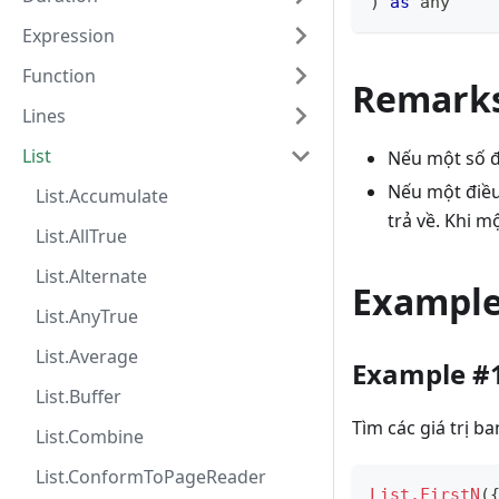
)
as
any
Expression
Function
Remark
Lines
List
Nếu một số đư
Nếu một điều
List.Accumulate
trả về. Khi 
List.AllTrue
List.Alternate
Exampl
List.AnyTrue
List.Average
Example #
List.Buffer
Tìm các giá trị ba
List.Combine
List.ConformToPageReader
List.FirstN
(