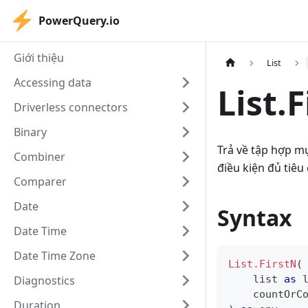
PowerQuery.io
Giới thiệu
List
Accessing data
List.
Driverless connectors
Binary
Trả về tập hợp m
Combiner
điều kiện đủ tiêu
Comparer
Date
Syntax
Date Time
Date Time Zone
List.FirstN
(
Diagnostics
list
as
    countOrC
Duration