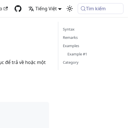
fo
Tiếng Việt
Tìm kiếm
Syntax
Remarks
Examples
Example #1
ục để trả về hoặc một
Category