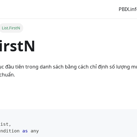
PBIX.in
List.FirstN
FirstN
ục đầu tiên trong danh sách bằng cách chỉ định số lượng m
 chuẩn.
list
,
ondition 
as
any