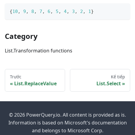
{
10
,
9
,
8
,
7
,
6
,
5
,
4
,
3
,
2
,
1
}
Category
List.Transformation functions
Trước
Kế tiếp
List.ReplaceValue
List.Select
© 2026 PowerQuery.io. All content is provided as is.
Information is based on Microsoft's documentation
and belongs to Microsoft Corp.