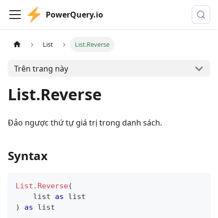
PowerQuery.io
List
List.Reverse
Trên trang này
List.Reverse
Đảo ngược thứ tự giá trị trong danh sách.
Syntax
List.Reverse
(
list
as
list
)
as
list