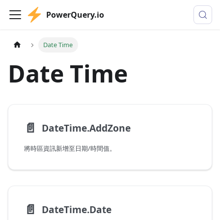
PowerQuery.io
Date Time
Date Time
📄️
DateTime.AddZone
將時區資訊新增至日期/時間值。
📄️
DateTime.Date