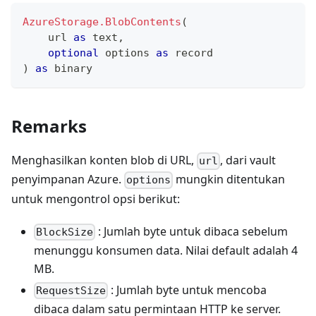
AzureStorage.BlobContents
(
    url 
as
text
,
optional
 options 
as
record
)
as
binary
Remarks
Menghasilkan konten blob di URL,
, dari vault
url
penyimpanan Azure.
mungkin ditentukan
options
untuk mengontrol opsi berikut:
: Jumlah byte untuk dibaca sebelum
BlockSize
menunggu konsumen data. Nilai default adalah 4
MB.
: Jumlah byte untuk mencoba
RequestSize
dibaca dalam satu permintaan HTTP ke server.