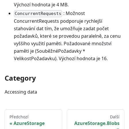
Výchozí hodnota je 4 MB.
: Možnost
ConcurrentRequests
ConcurrentRequests podporuje rychlejší
stahování dat tím, že umožňuje zadat počet
požadavků, které se provedou paralelně, za cenu
vyššího využití paměti. Požadované množství
paměti je (SouběžnéPožadavky *
VelikostPožadavku). Výchozí hodnota je 16.
Category
Accessing data
Předchozí
Další
AzureStorage
AzureStorage.Blobs