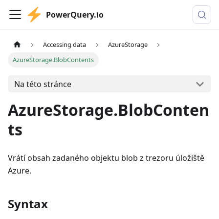
PowerQuery.io
Accessing data
AzureStorage
AzureStorage.BlobContents
Na této stránce
AzureStorage.BlobConten
ts
Vrátí obsah zadaného objektu blob z trezoru úložiště
Azure.
Syntax