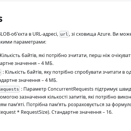
s
LOB-об'єкта в URL-адресі,
, зі сховища Azure. Ви мо
url
акими параметрами:
 Кількість байтів, які потрібно зчитати, перш ніж очікув
артне значення – 4 МБ.
: Кількість байтів, яку потрібно спробувати зчитати в 
e
ндартне значення – 4 МБ.
: Параметр ConcurrentRequests підтримує шви
Requests
омогою зазначення кількості запитів, які потрібно вико
ям пам’яті. Потрібна пам’ять розраховується за форму
equest * RequestSize). Стандартне значення – 16.