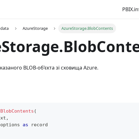
PBIX.in
 data
AzureStorage
AzureStorage.BlobContents
eStorage.BlobCont
казаного BLOB-об’єкта зі сховища Azure.
.BlobContents
(
ext
,
 options 
as
record