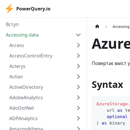
PowerQuery.io
Вступ
Accessing
Accessing data
Azur
Access
AccessControlEntry
Повертає вміст у
Acterys
Actian
Syntax
ActiveDirectory
AdobeAnalytics
AzureStorage
AdoDotNet
    url 
as
t
optional
ADPAnalytics
)
as
binary
AmazonAthena