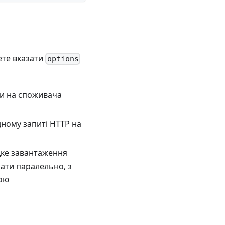
жете вказати
options
ати на споживача
одному запиті HTTP на
дке завантаження
нати паралельно, з
лою