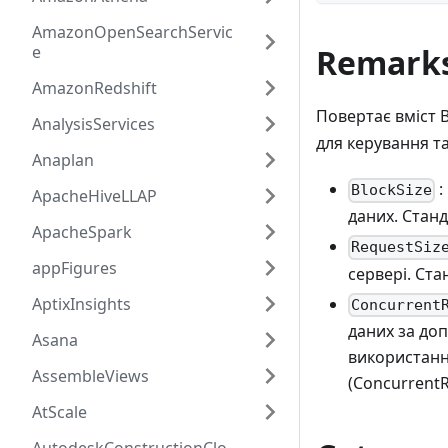
AmazonOpenSearchServic
e
Remark
AmazonRedshift
Повертає вміст B
AnalysisServices
для керування т
Anaplan
:
BlockSize
ApacheHiveLLAP
даних. Станд
ApacheSpark
RequestSiz
appFigures
сервері. Ста
AptixInsights
Concurrent
даних за доп
Asana
використанн
AssembleViews
(ConcurrentR
AtScale