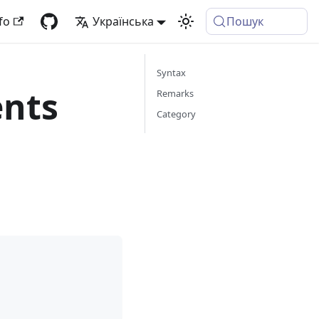
fo
Українська
Пошук
Syntax
ents
Remarks
Category