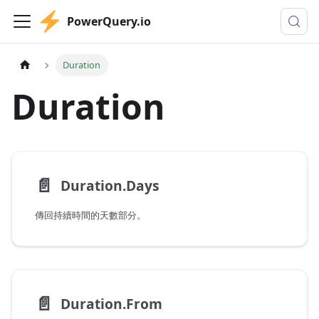
PowerQuery.io
Duration
Duration
📄️
Duration.Days
傳回持續時間的天數部分。
📄️
Duration.From