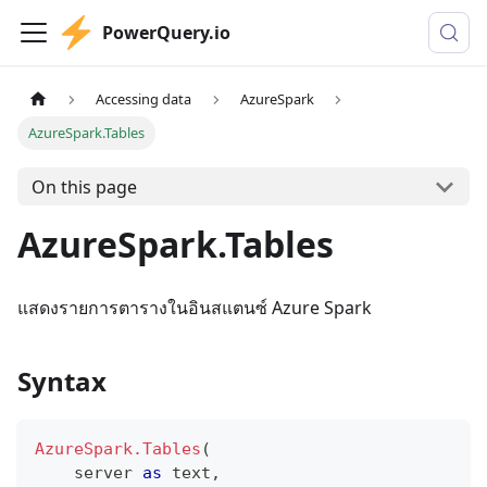
PowerQuery.io
Accessing data
AzureSpark
AzureSpark.Tables
On this page
AzureSpark.Tables
แสดงรายการตารางในอินสแตนซ์ Azure Spark
Syntax
AzureSpark.Tables
(
    server 
as
text
,