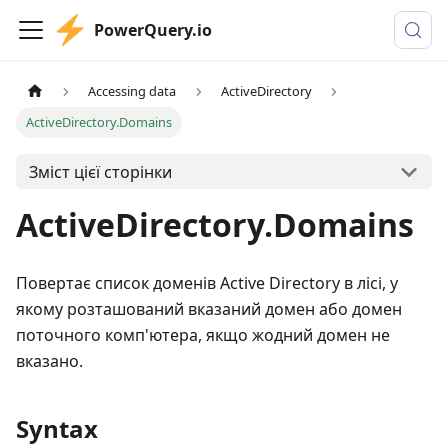
PowerQuery.io
Accessing data
ActiveDirectory
ActiveDirectory.Domains
Зміст цієї сторінки
ActiveDirectory.Domains
Повертає список доменів Active Directory в лісі, у
якому розташований вказаний домен або домен
поточного комп'ютера, якщо жодний домен не
вказано.
Syntax