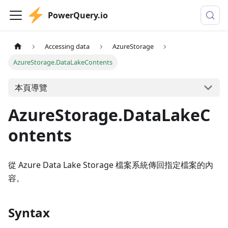
PowerQuery.io
Accessing data
AzureStorage
AzureStorage.DataLakeContents
本頁導覽
AzureStorage.DataLakeC
ontents
從 Azure Data Lake Storage 檔案系統傳回指定檔案的內
容。
Syntax