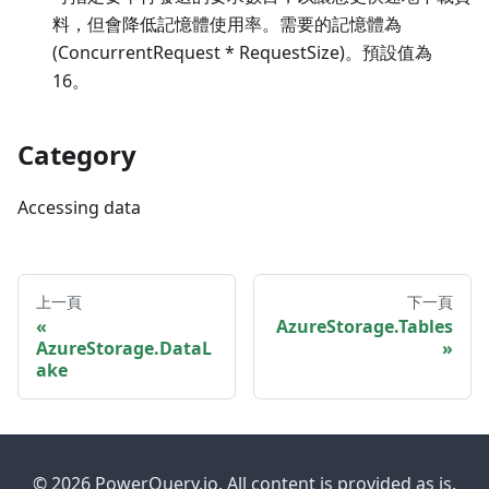
料，但會降低記憶體使用率。需要的記憶體為
(ConcurrentRequest * RequestSize)。預設值為
16。
Category
Accessing data
上一頁
下一頁
AzureStorage.Tables
AzureStorage.DataL
ake
© 2026 PowerQuery.io. All content is provided as is.