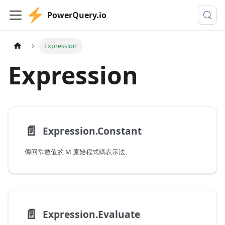
PowerQuery.io
Expression
Expression
📄️
Expression.Constant
傳回常數值的 M 原始程式碼表示法。
📄️
Expression.Evaluate