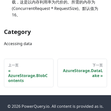
载，这是以内存利用率为代价的。所需的内存为
(ConcurrentRequest * RequestSize)。默认值为
16。
Category
Accessing data
上一页
下一页
AzureStorage.DataL
AzureStorage.BlobC
ake
ontents
© 2026 PowerQuery.io. All content is provided as is.