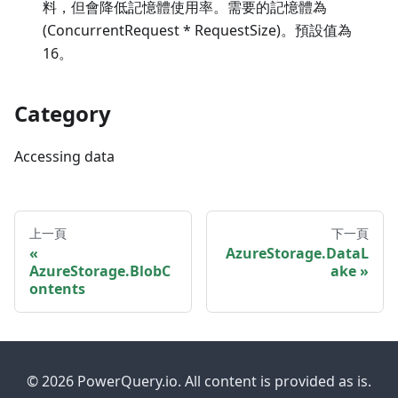
料，但會降低記憶體使用率。需要的記憶體為
(ConcurrentRequest * RequestSize)。預設值為
16。
Category
Accessing data
上一頁
下一頁
AzureStorage.DataL
AzureStorage.BlobC
ake
ontents
© 2026 PowerQuery.io. All content is provided as is.