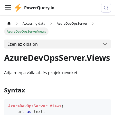
PowerQuery.io
Accessing data
AzureDevOpsServer
AzureDevOpsServer.Views
Ezen az oldalon
AzureDevOpsServer.Views
Adja meg a vállalat- és projektneveket.
Syntax
AzureDevOpsServer.Views
(
    url 
as
text
,