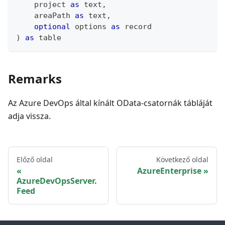
    project 
as
text
,
    areaPath 
as
text
,
optional
 options 
as
record
)
as
table
Remarks
Az Azure DevOps által kínált OData-csatornák tábláját
adja vissza.
Előző oldal
Következő oldal
AzureEnterprise
AzureDevOpsServer.
Feed