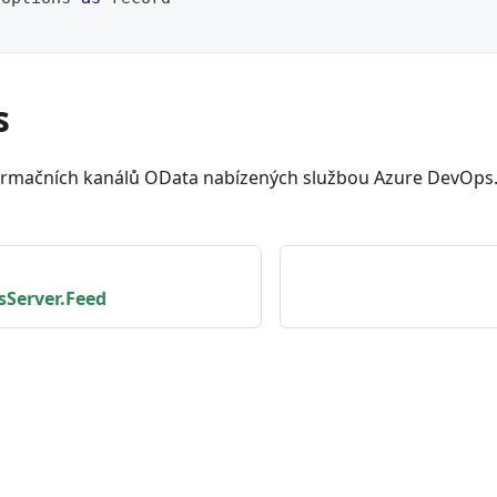
s
formačních kanálů OData nabízených službou Azure DevOps
Server.Feed