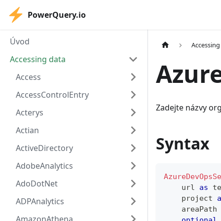
PowerQuery.io
Úvod
Accessing
Accessing data
Azur
Access
AccessControlEntry
Zadejte názvy org
Acterys
Actian
Syntax
ActiveDirectory
AdobeAnalytics
AzureDevOpsS
AdoDotNet
    url 
as
t
    project 
ADPAnalytics
    areaPath
AmazonAthena
optional