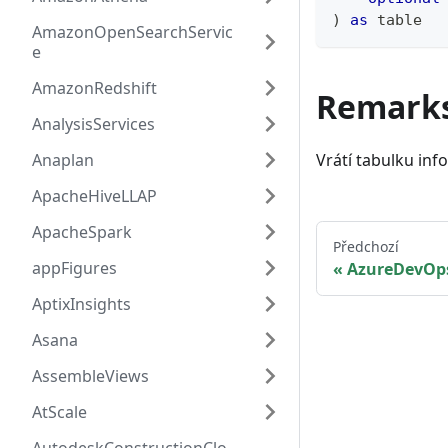
)
as
table
AmazonOpenSearchServic
e
AmazonRedshift
Remark
AnalysisServices
Anaplan
Vrátí tabulku in
ApacheHiveLLAP
ApacheSpark
Předchozí
appFigures
AzureDevOps
AptixInsights
Asana
AssembleViews
AtScale