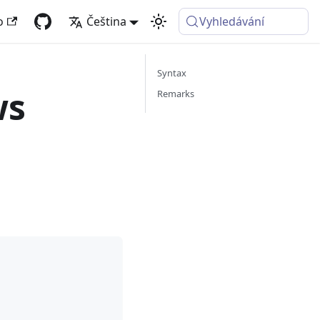
o
Čeština
Vyhledávání
Syntax
ws
Remarks