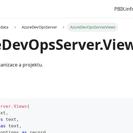
PBIX.inf
 data
AzureDevOpsServer
AzureDevOpsServer.Views
eDevOpsServer.Vie
anizace a projektu.
erver.Views
(
ext
,
as
text
,
 
as
text
,
 options 
as
record