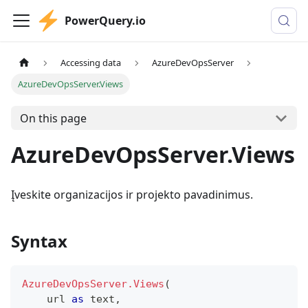
PowerQuery.io
Accessing data
AzureDevOpsServer
AzureDevOpsServer.Views
On this page
AzureDevOpsServer.Views
Įveskite organizacijos ir projekto pavadinimus.
Syntax
AzureDevOpsServer.Views
(
    url 
as
text
,