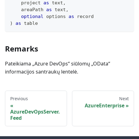
    project 
as
text
,
    areaPath 
as
text
,
optional
 options 
as
record
)
as
table
Remarks
Pateikiama „Azure DevOps“ siūlomų „OData“
informacijos santraukų lentelė.
Previous
Next
AzureEnterprise
AzureDevOpsServer.
Feed