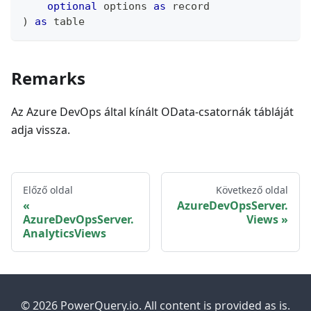
optional
 options 
as
record
)
as
table
Remarks
Az Azure DevOps által kínált OData-csatornák tábláját
adja vissza.
Előző oldal
Következő oldal
AzureDevOpsServer.
AzureDevOpsServer.
Views
AnalyticsViews
© 2026 PowerQuery.io. All content is provided as is.