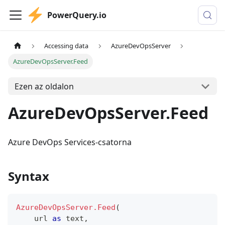
PowerQuery.io
Accessing data
AzureDevOpsServer
AzureDevOpsServer.Feed
Ezen az oldalon
AzureDevOpsServer.Feed
Azure DevOps Services-csatorna
Syntax
AzureDevOpsServer.Feed
(
    url 
as
text
,