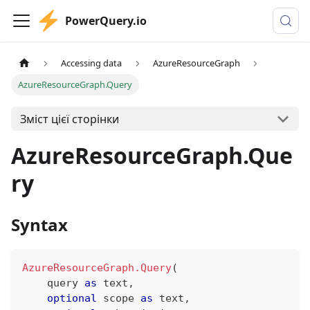
PowerQuery.io
Accessing data
AzureResourceGraph
AzureResourceGraph.Query
Зміст цієї сторінки
AzureResourceGraph.Que
ry
Syntax
AzureResourceGraph.Query
(
    query 
as
text
,
optional
 scope 
as
text
,