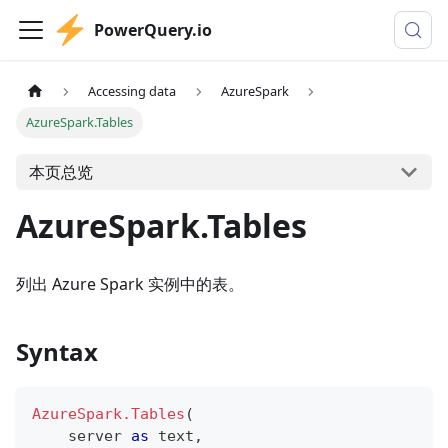
PowerQuery.io
Accessing data
AzureSpark
AzureSpark.Tables
本页总览
AzureSpark.Tables
列出 Azure Spark 实例中的表。
Syntax
AzureSpark.Tables
(
    server 
as
text
,