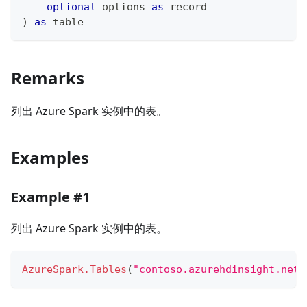
optional
 options 
as
record
)
as
table
Remarks
列出 Azure Spark 实例中的表。
Examples
Example #1
列出 Azure Spark 实例中的表。
AzureSpark.Tables
(
"contoso.azurehdinsight.net"