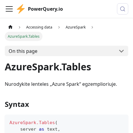
PowerQuery.io
Accessing data
AzureSpark
AzureSpark.Tables
On this page
AzureSpark.Tables
Nurodykite lenteles „Azure Spark“ egzemplioriuje.
Syntax
AzureSpark.Tables
(
    server 
as
text
,