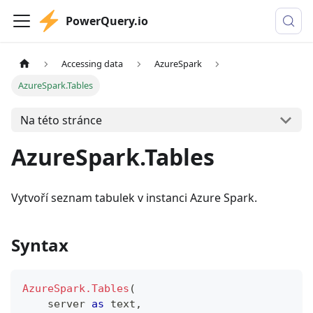
PowerQuery.io
Accessing data
AzureSpark
AzureSpark.Tables
Na této stránce
AzureSpark.Tables
Vytvoří seznam tabulek v instanci Azure Spark.
Syntax
AzureSpark.Tables
(
    server 
as
text
,