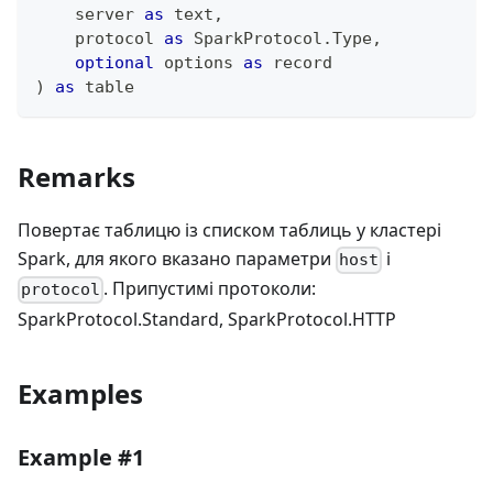
    server 
as
text
,
    protocol 
as
 SparkProtocol.Type
,
optional
 options 
as
record
)
as
table
Remarks
Повертає таблицю із списком таблиць у кластері
Spark, для якого вказано параметри
і
host
. Припустимі протоколи:
protocol
SparkProtocol.Standard, SparkProtocol.HTTP
Examples
Example #1