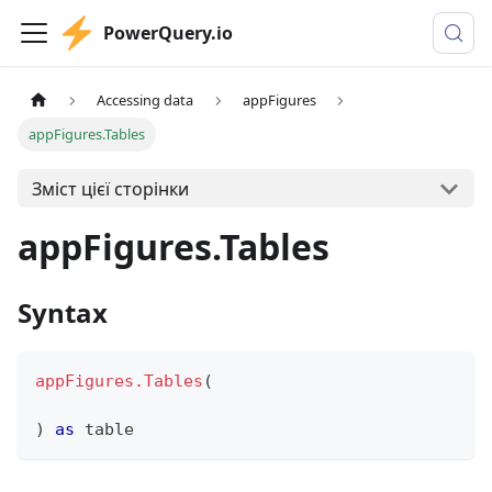
PowerQuery.io
Accessing data
appFigures
appFigures.Tables
Зміст цієї сторінки
appFigures.Tables
Syntax
appFigures.Tables
(
)
as
table