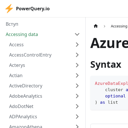
PowerQuery.io
Вступ
Accessing
Accessing data
Azure
Access
AccessControlEntry
Syntax
Acterys
Actian
AzureDataExp
ActiveDirectory
    cluster 
AdobeAnalytics
optional
)
as
list
AdoDotNet
ADPAnalytics
AmazonAthena