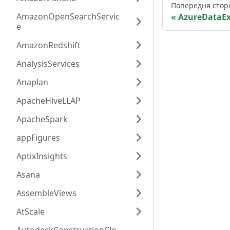
Попередня стор
AmazonOpenSearchServic
AzureDataEx
e
AmazonRedshift
AnalysisServices
Anaplan
ApacheHiveLLAP
ApacheSpark
appFigures
AptixInsights
Asana
AssembleViews
AtScale