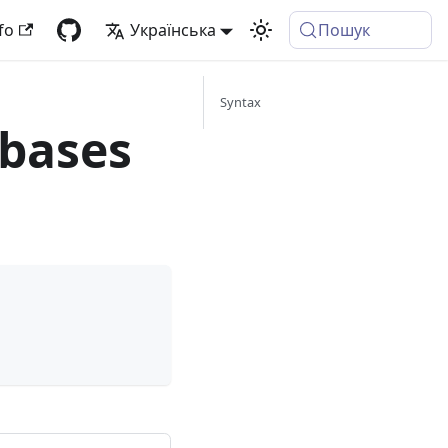
fo
Українська
Пошук
Syntax
abases