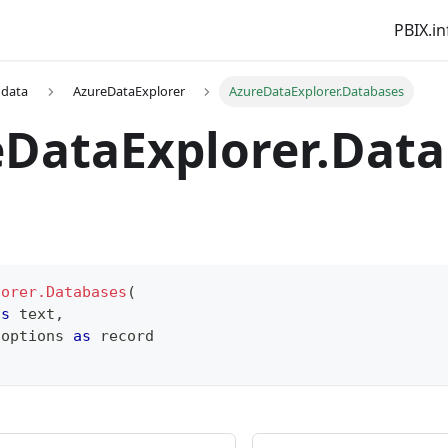
PBIX.in
 data
AzureDataExplorer
AzureDataExplorer.Databases
DataExplorer.Dat
lorer.Databases
(
as
text
,
 options 
as
record