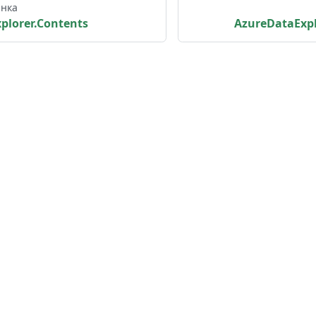
інка
plorer.Contents
AzureDataExpl