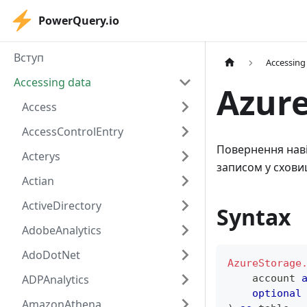
PowerQuery.io
Вступ
Accessing
Accessing data
Azure
Access
AccessControlEntry
Повернення навіг
Acterys
записом у схови
Actian
ActiveDirectory
Syntax
AdobeAnalytics
AdoDotNet
AzureStorage
ADPAnalytics
    account 
optional
AmazonAthena