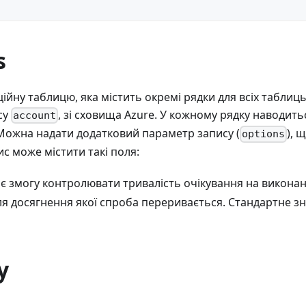
s
ійну таблицю, яка містить окремі рядки для всіх таблиц
су
, зі сховища Azure. У кожному рядку наводит
account
Можна надати додатковий параметр запису (
), 
options
ис може містити такі поля:
ає змогу контролювати тривалість очікування на виконан
сля досягнення якої спроба переривається. Стандартне з
y