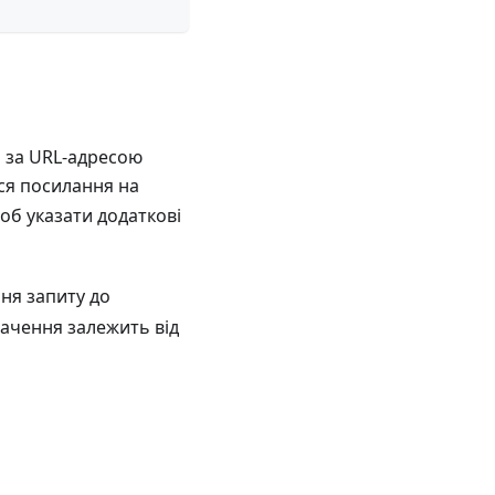
ь за URL-адресою
ься посилання на
щоб указати додаткові
ня запиту до
начення залежить від