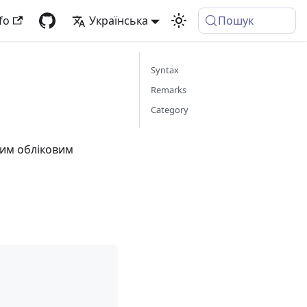
fo
Українська
Пошук
Syntax
Remarks
Category
аним обліковим