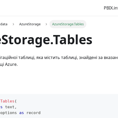
PBIX.in
 data
AzureStorage
AzureStorage.Tables
Storage.Tables
аційної таблиці, яка містить таблиці, знайдені за вказ
щі Azure.
.Tables
(
as
text
,
 options 
as
record