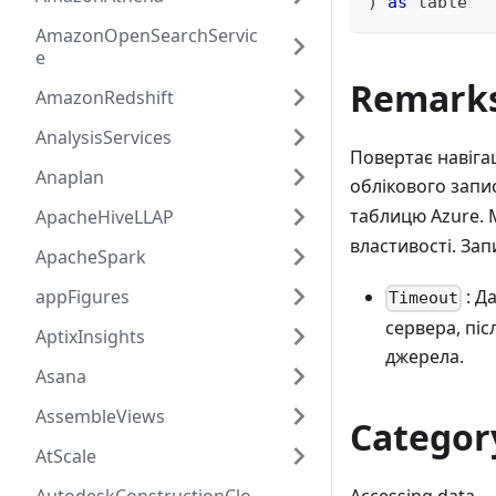
)
as
table
AmazonOpenSearchServic
e
Remark
AmazonRedshift
AnalysisServices
Повертає навігац
Anaplan
облікового запи
таблицю Azure. 
ApacheHiveLLAP
властивості. Зап
ApacheSpark
appFigures
: Д
Timeout
сервера, пі
AptixInsights
джерела.
Asana
AssembleViews
Categor
AtScale
Accessing data